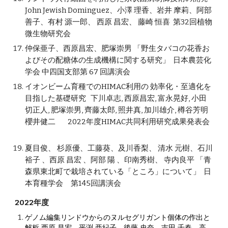
John Jewish Dominguez、小澤 理香、岩井 摩莉、阿部
善子、有村 源一郎、 西原 昌宏、 藤崎 恒喜 第32回植物
微生物研究会
仲保亜子、西原昌宏、肥塚崇男 「野生タバコの花香お
よびその配糖体の生成機構に関する研究」 日本農芸化
学会 中四国支部第 67 回講演会
イオンビーム育種でのHIMAC利用の 効率化・至適化を
目指した基礎研究
下川卓志, 西原昌宏, 富永晃好, 小田
切正人, 肥塚崇男, 齊藤太郎, 照井真, 加川雄介, 樽谷芳明
櫻井健二
2022年度HIMAC共同利用研究成果発表会
夏目俊
、
杉原優
、
工藤葵
、
及川香梨
、
清水 元樹
、
石川
裕子
、
西原 昌宏
、
阿部 陽
、
印南秀樹
、
寺内良平 「青
森県東北町で栽培されている「ところ」について
」
日
本育種学会 第145回講演会
202
2
年度
ゲノム編集リンドウからのヌルセグリガント個体の作出と
解析
西原 昌宏，平渕 亜紀子，後藤 史奈，吉田 千春，高