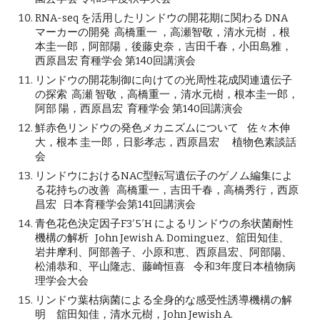
RNA-seq を活用したリンドウの開花期に関わる DNA
マーカーの開発 高橋重一 ，高瀬智敬，清水元樹 ，根
本圭一郎，阿部陽，後藤史奈，吉田千春，小田島雅，
西原昌宏 育種学会 第140回講演会
リンドウの開花制御に向けての光周性花成関連遺伝子
の探索 高瀬 智敬，高橋重一，清水元樹，根本圭一郎，
阿部 陽，西原昌宏 育種学会 第140回講演会
鮮赤色リンドウの発色メカニズムについて 佐々木伸
大
，
根本 圭一郎
，
日影孝志
，
西原昌宏 植物色素談話
会
リンドウにおけるNAC型転写遺伝子のゲノム編集によ
る花持ちの改善
高橋重一，
吉田千春
，
高橋秀行
，西原
昌宏 日本育種学会第141回講演会
青色花色決定因子F3′5′H によるリンドウの糸状菌耐性
機構の解析 J
ohn Jewish A. Dominguez、舘田知佳、
岩井摩利、阿部善子、小原和恵、西原昌宏、阿部陽、
松浦恭和、平山隆志、藤崎恒喜 令和3年度日本植物病
理学会大会
リンドウ葉枯病菌による全身的な感受性誘導機構の解
明 舘田知佳
，
清水元樹
，
John Jewish A.