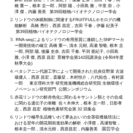
橋 重一，根本 圭一郎，阿部 陽，小田島 雅，中里 崇，小
澤 傑，内藤 善美 第39回植物バイオテクノロジー学会
リンドウの休眠制御に関連するFRUITFULLホモログの機
能解析
高橋 秀行，西原 昌宏，吉田 千春，伊藤 紀美子
第39回植物バイオテクノロジー学会
RNA-seqによるリンドウの有用形質に連鎖したSNPマーカ
ー開発技術の確立
高橋 重一, 清水 元樹, 高瀬 智敬, 根本 圭
一郎, 阿部 陽, 後藤 史奈, 吉田 千春, 平渕 亜紀子, 小田島
雅, 小澤 傑, 西原 昌宏 育種学会第142回講演会 (令和4年度
秋季大会)
ベタシアニン代謝工学によって開発された抗炎症野菜
古波
蔵優人，西原 昌宏，斎藤栞，木村恒介，八代拓也，有村源
一郎 東京理科大学 研究推進機構総合研究院 生物環境イ
ノベーション研究部門 公開シンポジウム
赤花
リンドウの鮮赤色化に関わるキサントン類とその合成
に関わる遺伝子の単離
佐々木伸大，根本 圭一郎，日影孝
志，西原 昌宏
植物色素研究会第 32 回集会
リンドウ極早生品種‘いわて夢あおい’の全茎収穫栽培法に
おける翌年の開花期前進効果の解析 小澤傑
，
高瀬智敬
，
園芸学会
根本圭一郎
，
清水元樹
，
西原昌宏
，
内藤善美