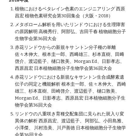
2018年度
植物におけるベタレイン色素のエンジニアリング 西原
昌宏 植物色素研究会第30回集会（大阪・2018）
メタボローム解析を用いたリンド ウにおける生理障害
の原因解明 高橋秀行、阿部弘、吉田千春 植物細胞分子
生物学会第36回大会
赤花リンドウからの新規キサ ントン分子種の単離
佐々木伸大、根本圭一郎、西﨑雄三、杉本直樹、田﨑
啓介、渡辺藍子、樋口敦美、Morgan Ed、日影孝志、
西原昌宏 日本植物細胞分子生物学会第36回大会
赤花リンドウにおける新規なキサントン生合成酵素遺
伝子の同定と機能解析 根本圭一郎、佐々木伸大、 西崎
雄三、杉本直樹、田崎啓介、渡辺藍子、樋口敦美、
Morgan Ed、日影孝志、西原昌宏 日本植物細胞分子生
物学会第36回大会
リンドウの八重咲き育種交配集団に見られた斑入り変
異体の解析 西原昌宏、渡辺藍子、 阿部弘、小田島雅、
小澤傑、 川村浩美、川戸善徳 日本植物細胞分子生物学
会第36回大会