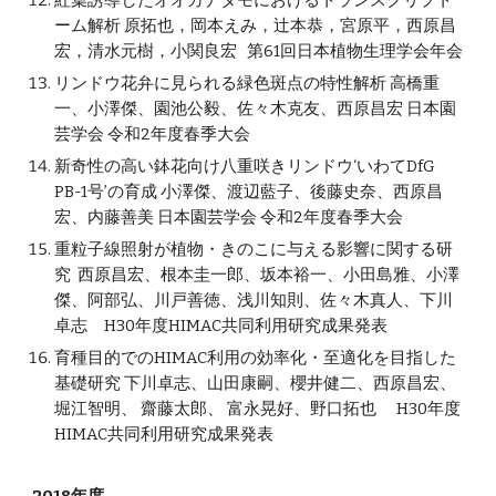
紅葉誘導したオオカナダモにおけるトランスクリプト
ーム解析 原拓也，岡本えみ，辻本恭，宮原平，西原昌
宏，清水元樹，小関良宏 第61回日本植物生理学会年会
リンドウ花弁に見られる緑色斑点の特性解析 高橋重
一、小澤傑、園池公毅、佐々木克友、西原昌宏 日本園
芸学会 令和2年度春季大会
新奇性の高い鉢花向け八重咲きリンドウ‘いわてDfG
PB-1号’の育成 小澤傑、渡辺藍子、後藤史奈、西原昌
宏、内藤善美 日本園芸学会 令和2年度春季大会
重粒子線照射が植物・きのこに与える影響に関する研
究 西原昌宏、根本圭一郎、坂本裕一、小田島雅、小澤
傑、阿部弘、川戸善徳、浅川知則、佐々木真人、下川
卓志 H30年度HIMAC共同利用研究成果発表
育種目的でのHIMAC利用の効率化・至適化を目指した
基礎研究 下川卓志、山田康嗣、櫻井健二、西原昌宏、
堀江智明、 齋藤太郎、 富永晃好、野口拓也 H30年度
HIMAC共同利用研究成果発表