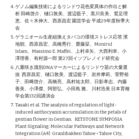
ゲノム編集技術によるリンドウ花色変異体の作出と解
析 田崎啓介、樋口敦美、渡辺藍子、黒川良美、鷲足理
恵、佐々木伸大、西原昌宏 園芸学会 平成29年度秋季大
会
ゲラニオール生産組換えタバコの環境ストレス応答 濱
地朝、西原昌宏、高橋秀行、齋藤栞、Monirul
Islam、Massimo E. Maffei、上村卓矢、大西利幸、小
澤理香、有村源一郎 第27回イソプレノイド研究会
八重咲き識別DNAマーカーによるリンドウ苗の大量選
抜 西原昌宏、樋口敦美、渡辺藍子、岩井摩莉、菅野裕
子、田﨑啓介、高橋亮、高村祐太郎、日影孝志、内藤
善美、小澤傑、阿部弘、小田島 雅、 川村浩美 日本育種
学会第132回講演会
Tasaki et al. The analysis of regulation of light-
induced anthocyanin accumulation in the petals of
gentian flower in Gentian. KETSTONE SYMPOSIA
Plant Signaling: Molecular Pathways and Network
Integration (A4) Granlibakken Tahoe • Tahoe City,