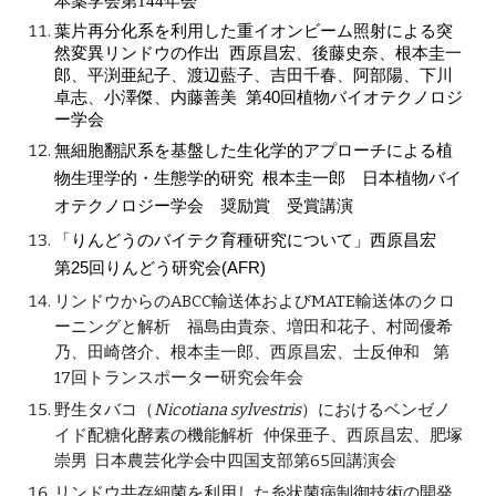
本薬学会第144年会
葉片再分化系を利用した重イオンビーム照射による突
、
、
然変異リンドウの作出 西原昌宏
後藤史奈
根本圭一
、
、
、
、
、
郎
平渕亜紀子
渡辺藍子
吉田千春
阿部陽
下川
、
、
卓志
小澤傑
内藤善美
第40回植物バイオテクノロジ
ー学会
無細胞翻訳系を基盤した生化学的アプローチによる植
物生理学的・生態学的研究
根本圭一郎
日本植物バイ
オテクノロジー学会 奨励賞 受賞講演
「りんどうのバイテク育種研究について」
西原昌宏
第25回りんどう研究会(AFR)
リンドウからのABCC輸送体およびMATE輸送体のクロ
ーニングと解析 福島由貴奈、増田和花子、村岡優希
乃、田崎啓介、根本圭一郎、西原昌宏、士反伸和 第
17回トランスポーター研究会年会
野生タバコ（
Nicotiana sylvestris
）におけるベンゼノ
イド配糖化酵素の機能解析 仲保亜子、西原昌宏、肥塚
崇男 日本農芸化学会中四国支部第65回講演会
リンドウ共存細菌を利用した糸状菌病制御技術の開発