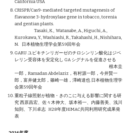
California USA
CRISPR/Cas9-mediated targeted mutagenesis of
flavanone 3-hydroxylase gene in tobacco, torenia
and gentian plants.
Tasaki, K., Watanabe, A., Higuchi, A.,
Kurokawa, Y., Washiashi, R., Takahashi, H., Nishihara,
N. 日本植物生理学会第59回年会
GARU ユビキチンリガーゼのチロシンリン酸化はジベ
レリン受容体を安定化し GA シグナルを促進させる
根本圭
一郎，Ramadan Abdelaziz，有村源一郎，今井賢一
郎，富井健太郎，篠崎一雄，澤崎達也 日本植物生理学
会第59回年会
重粒子線照射が植物・きのこに与える影響に関する研
究 西原昌宏、佐々木伸大、坂本裕一、内藤善美、浅川
知則、下川卓志 H28年度HIMAC共同利用研究成果発
表
2016年度