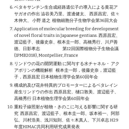
ベタキサンチン生合成経路遺伝子の導入による黄花ア
サガオの作出 澁谷美乃里、渡邊健太、 西原昌宏、佐々
木伸大、 小野 道之 植物細胞分子生物学会第36回大会
Application of molecular breeding for development
of novel floral traits in Japanese gentians. 西原昌宏、
渡辺藍子、後藤史奈、根本圭一郎、高橋秀行、川戸善
徳、日影孝志 第12回国際植物分子生物会議
(IPMB2018), Montpellier, France
リンドウの花の開閉運動 に関与する水チャネル・ アク
アポリンの機能解析 根本圭一郎，後藤史奈，渡辺藍
子，西原昌宏 日本植物生理学会第60回年会
構成的及び花弁特異的プロモーターによるベタレイン
産生リンドウの作出 西原昌宏、樋口敦美、渡辺藍子、
高橋秀行 日本植物生理学会第60回年会
重粒子線照射が植物・きのこに与える影響に関する研
究 西原昌宏、渡辺藍子、根本圭一郎、坂本裕一、阿部
弘、川村浩美、浅川知則、佐々木真人、下川卓志 H29
年度HIMAC共同利用研究成果発表