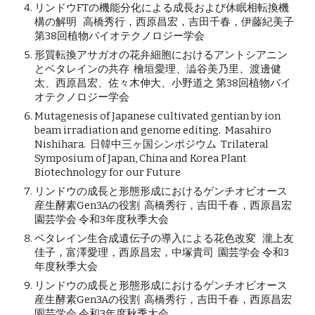
リンドウFTの機能分化による成長および休眠相転換機
構の解明 高橋秀行，西原昌宏，吉田千春，伊藤紀美子
第38回植物バイオテクノロジー学会
形質転換アサガオの花弁細胞におけるアントシアニン
とベタレインの共存 檜垣愛理、澁谷美乃里、渡邊健
太、西原昌宏、佐々木伸大、小野道之 第38回植物バイ
オテクノロジー学会
Mutagenesis of Japanese cultivated gentian by ion
beam irradiation and genome editing. Masahiro
Nishihara. 日韓中三ヶ国シンポジウム Trilateral
Symposium of Japan, China and Korea Plant
Biotechnology for our Future
リンドウの成長と形態形成におけるゲンチオビオース
産生酵素Gen3Aの役割 高橋秀行，吉田千春，西原昌宏
園芸学会 令和3年度秋季大会
ベタレイン生合成遺伝子の導入による花色改変 瀧上友
佳子
，
富澤愛理
，
西原昌宏
，
中塚貴司 園芸学会 令和3
年度秋季大会
リンドウの成長と形態形成におけるゲンチオビオース
産生酵素Gen3Aの役割 高橋秀行
，
吉田千春
，
西原昌宏
園芸学会 令和3年度秋季大会