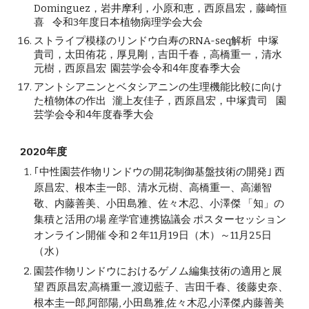
Dominguez
，
岩井摩利
，
小原和恵
，
西原昌宏
，
藤崎恒
喜 令和3年度日本植物病理学会大会
ストライプ模様のリンドウ白寿のRNA-seq解析 中塚
貴司，太田侑花，厚見剛，吉田千春，高橋重一，清水
元樹，西原昌宏 園芸学会令和4年度春季大会
アントシアニンとベタシアニンの生理機能比較に向け
た植物体の作出 瀧上友佳子，西原昌宏，中塚貴司 園
芸学会令和4年度春季大会
2020年度
｢中性園芸作物リンドウの開花制御基盤技術の開発｣ 西
原昌宏、根本圭一郎、清水元樹、高橋重一、高瀬智
敬、内藤善美、小田島雅、佐々木忍、小澤傑 「知」の
集積と活用の場 産学官連携協議会 ポスターセッション
オンライン開催 令和２年11月19日（木）～11月25日
（水）
園芸作物リンドウにおけるゲノム編集技術の適用と展
望 西原昌宏,高橋重一,渡辺藍子、吉田千春、後藤史奈、
根本圭一郎,阿部陽, 小田島雅,佐々木忍,小澤傑,内藤善美