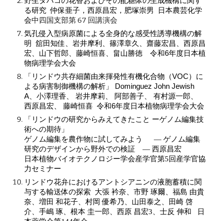
野生タバコの花香およびその配糖体の生成機構に関す
る研究 仲保亜子，西原昌宏，肥塚崇男 日本農芸化学
中四国支部第 67 回講演会
会
気孔侵入型病原菌による全身的な感受性誘導機構の解
明 舘田知佳、岩井摩利、篠澤章久、齋藤宏昌、西原昌
宏、山下哲郎、藤崎恒喜、畠山勝徳 令和6年度日本植
物病理学会大会
「リンドウ共存細菌由来揮発性有機化合物（VOC）に
よる病害制御機構の解析」
Dominguez John Jewish
A、小澤理香、 岩井摩莉、 阿部善子、 有村源一郎、
西原昌宏、 藤崎恒喜
令和6年度日本植物病理学会大会
「
リンドウの研究からみえてきたこと ーゲノム編集技
術への期待」
ゲノム編集を農作物に試してみよう ― ゲノム編集
研究のデザインから野外での検証 ―
西原昌宏
日本植物バイオテクノロジー学会産学官第5回産学官協
力セミナー
リンドウ花弁におけるアントシアニンの液胞蓄積に関
与する輸送体の探索 大張 衿奈、市野 琢爾、福島 由貴
奈、増田 和花子、村岡 優希乃、山田泰之、田崎 啓
介、手嶋 琢、根本 圭一郎、西原 昌宏3、士反 伸和 日