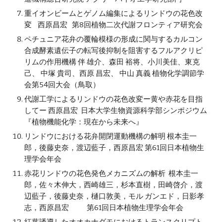
重イオンビームとゲノム編集によるリンドウの花色改
変 西原昌宏 第8回植物二次代謝フロンティア研究会
ペチュニア花弁の覆輪模様の形成に関与するカルコン
合成酵素遺伝子の転写後抑制を阻害するフルアクリピ
リムの作用機構 伴 雄介、森田 裕将、小川美佳、東克
己、 中塚 貴司、西原 昌宏、 中山 真義 植物化学調節学
会第54回大会（鳥取）
代謝工学によるリンドウの花色改変ー黄や赤花を目指
してー 西原昌宏 日本大学生物資源科学部シンポジウム
『植物機能化学：現在から未来へ』
リンドウにおける花弁開閉運動機構の解明 根本圭一
郎，後藤史奈，渡辺藍子，西原昌宏 第61回日本植物生
理学会年会
赤花リンドウの花色発色メカニズムの解析 根本圭一
郎，佐々木伸大，西崎雄三，杉本直樹，田崎啓介，渡
辺藍子，後藤史奈，樋口敦美，モル ガンエド，日影孝
志，西原昌宏 第61回日本植物生理学会年会