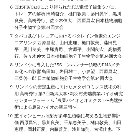
CRISPR/Cas9により得られた
F3H
遺伝子編集タバコ、
トレニアの解析 田崎啓介、樋口敦美，藤田晃平、黒川
良美、高橋秀行、佐々木伸大、 西原昌宏 日本植物細胞
分子生物学会第34回大会
タバコ及びトレニアにおけるベタレイン色素のエンジ
ニアリング 西原昌宏、山田恵理、樋口敦美、藤田晃
平、黒川良美、中塚貴司、 宮原平、小関良宏、高橋秀
行、佐々木伸大 日本植物細胞分子生物学会第34回大会
リンドウに導入した35Sエンハンサー領域のDNAメチ
ル化への影響 島田旭、岩田雄二、小泉望、西原昌宏、
三柴啓一郎 日本植物細胞分子生物学会第34回大会
リンドウの安定生産に向けたメタボロミクス技術の利
用 高橋秀行 第7回新潟大学･刈羽村先端農業バイオ研究
センターフォーラム ｢農業バイオとオミクス｣ 〜先端技
術による農業バイオの新展開〜
重イオンビーム照射が多年生植物に与える生物影響評
価 西原昌宏、黒川良美、千葉恵美子、樋口敦美、山田
恵理、岡村正愛、内藤善美、浅川知則、古澤佳也、下