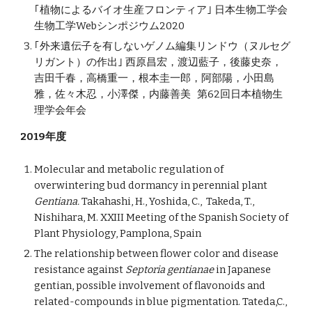
｢植物によるバイオ生産フロンティア｣ 日本生物工学会
生物工学Webシンポジウム2020
｢外来遺伝子を有しないゲノム編集リンドウ（ヌルセグ
リガント）の作出｣ 西原昌宏，渡辺藍子，後藤史奈，
吉田千春，高橋重一，根本圭一郎，阿部陽，小田島
雅，佐々木忍，小澤傑，内藤善美 第62回日本植物生
理学会年会
2019年度
Molecular and metabolic regulation of
overwintering bud dormancy in perennial plant
Gentiana.
Takahashi, H., Yoshida, C., Takeda, T.,
Nishihara, M. XXIII Meeting of the Spanish Society of
Plant Physiology, Pamplona, Spain
The relationship between flower color and disease
resistance against
Septoria gentianae
in Japanese
gentian, possible involvement of flavonoids and
related-compounds in blue pigmentation. Tateda,C.,