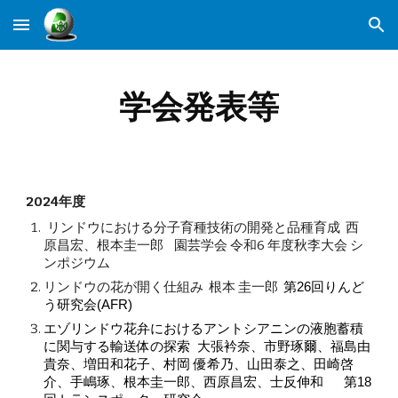
Skip to main content
Skip to navigation
学会発表等
202
4
年度
リンドウにおける分子育種技術の開発と品種育成 西
原昌宏、根本圭一郎
園芸
学会
令
和6 年度秋李大会 シ
ンポジウム
リンドウの花が開く仕組み 根本 圭一郎
第2
6
回りんど
う研究会(AFR)
エゾリンドウ花弁におけるアントシアニンの液胞蓄積
に関与する輸送体の探索
大張衿奈、市野琢爾、福島由
貴奈、増田和花子、村岡 優希乃、山田泰之、田崎啓
介、手嶋琢、根本圭一郎、西原昌宏、士反伸和 第18