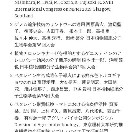
Nishihara, M., Iwai, M., Obara, K., Fujisaki, K. XVIII
International Congress on MPMI​ 2019 Glasgow,
Scotland
ゲノム編集技術のリンドウへの適用 西原昌宏、渡辺藍
子、 後藤史奈、吉田千春、 根本圭一郎、高橋 重一、
佐々木 伸大、高橋 秀行、 田崎 啓介 日本植物細胞分子
生物学会第36回大会
植物チロシンキナーゼを標的とするゲニステ インのア
レロパシー効果の分子機序の解明 根本 圭一郎、澤崎 達
也 日本植物細胞分子生物学会第36回大会
ベタレイン生合成遺伝子導入による鮮赤色トルコギキ
ョウの作出 富澤愛理、大友捷吾、蓮見明宏、太田侑
花、 淺井佳那子、西原昌宏、中塚 貴司 日本植物細胞分
子生物学会第36回大会
ベタレイン形質転換トマトにおける抗炎症活性 齋藤
栞、助川聖、上村卓矢、西原昌宏、八代拓也、西山千
春、 有村源一郎 アグリ・バイオ公開シンポジウム
Division of Agri-biotechnology、東京理科大学研究推
進機構総合研究院 アグリ・バイオ工学研究部門