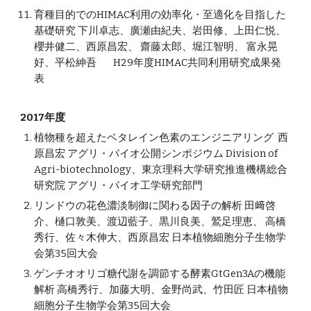
育種目的でのHIMAC利用の効率化・至適化を目指した
基礎研究 下川卓志、廣瀬由紀夫、岩田修、上田仁悦、
櫻井健二、西原昌宏、 齋藤太郎、堀江智明、 富永晃
好、平松紳吾 H29年度HIMAC共同利用研究成果発
表
2017年度
植物種を超えたベタレイン色素のエンジニアリング 西
原昌宏 アグリ・バイオ公開シンポジウム Division of
Agri-biotechnology、東京理科大学研究推進機構総合
研究院 アグリ・バイオ工学研究部門
リンドウの花色濃淡制御に関わる因子の解析 田﨑啓
介、樋口敦美、渡辺藍子、黒川良美、鷲足理恵、 高橋
秀行、佐々木伸大、西原昌宏 日本植物細胞分子生物学
会第35回大会
ゲンチオオリゴ糖代謝を調節する酵素GtGen3Aの機能
解析 高橋秀行、加藤大明、金野尚武、竹田匠 日本植物
細胞分子生物学会第35回大会