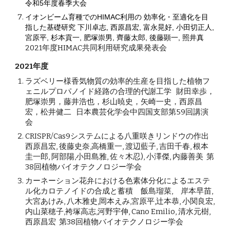
令和5年度春季大会
イオンビーム育種でのHIMAC利用の 効率化・至適化を目
指した基礎研究 下川卓志, 西原昌宏, 富永晃好, 小田切正人,
宮原平, 杉本貢一, 肥塚崇男, 齊藤太郎, 後藤顕一, 照井真
202
1
年度HIMAC共同利用研究成果発表会
202
1
年度
ラズベリー様香気物質の効率的生産を目指した植物フ
ェニルプロパノイド経路の合理的代謝工学 財田幸歩
，
肥塚崇男
，
藤井浩也
，
杉山暁史
，
矢崎一史
，
西原昌
宏
，
松井健二 日本農芸化学会中四国支部第59回講演
会
CRISPR/Cas9システムによる八重咲きリンドウの作出
西原昌宏, 後藤史奈,高橋重一, 渡辺藍子, 吉田千春, 根本
圭一郎, 阿部陽,小田島雅, 佐々木忍), 小澤傑, 内藤善美 第
38回植物バイオテクノロジー学会
カーネーション花弁における色素体分化によるエステ
ル化カロテノイドの合成と蓄積 飯島瑠菜, 岸本早苗,
大宮あけみ, 八木雅史,岡本えみ,宮原平,辻本恭, 小関良宏,
内山菜穂子,袴塚高志,河野宇伸, Cano Emilio, 清水元樹,
西原昌宏 第38回植物バイオテクノロジー学会