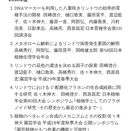
DNAマーカーを利用した八重咲きリンドウの効率的育
種手法の開発 田﨑啓介、樋口敦美、藤田晃平、渡辺藍
子、佐々木伸大、藤原一道、阿部弘、内藤善美、川村
浩美、日影孝志、高橋亮、西原昌宏 日本育種学会第131
回講演会
メタボローム解析によるリンドウ病害発生要因の解明
高橋秀行、阿部弘、藤田晃平、関根健太郎 第58回日本
植物生理学会年会
リンドウの花色の濃淡を決める因子の探索 田﨑啓介、
渡辺藍子、樋口敦美、高橋秀行、佐々木伸大、西原昌
宏 園芸学会 平成29年度春季大会
リンドウにおける
C
-配糖化フラホンの生合成経路に関
する研究 佐々木伸大 、田崎啓介、西原昌宏 日本植物
学会第80回大会 シンポジウム ｢植物学としてのフラボ
ノイド研究 −その歴史から最近の進歩まで− ｣
植物のベタレイン合成のメカニズムとその役割 佐々木
伸大 園芸学会 平成28年度秋季大会 公開シンポジウム
｢園芸植物がもつ色素の機能と可能性｣