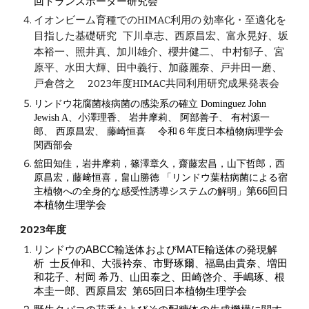
回トランスポーター研究会
イオンビーム育種でのHIMAC利用の 効率化・至適化を
目指した基礎研究
下川卓志
西原昌宏
富永晃好
坂
、
、
、
本裕一
照井真
加川雄介
櫻井健二
中村郁子
宮
、
、
、
、
、
原平
水田大輝
田中義行
加藤麗奈
戸井田一磨
、
、
、
、
、
戸倉啓之 2023年度HIMAC共同利用研究成果発表会
リンドウ花腐菌核病菌の感染系の確立
Dominguez John
、小澤理香、
岩井摩莉、
阿部善子、
有村源一
Jewish A
郎、
西原昌宏
、
藤崎恒喜
令和
年度日本植物病理学会
６
関西部会
舘田知佳，岩井摩莉，篠澤章久，齋藤宏昌，山下哲郎，西
原昌宏，藤﨑恒喜，畠山勝徳 「
リンドウ葉枯病菌による宿
主植物への全身的な感受性誘導システムの解明
」
第6
6
回日
本植物生理学会
202
3
年度
リンドウのABCC輸送体およびMATE輸送体の発現解
析 士反伸和、大張衿奈、市野琢爾、福島由貴奈、増田
和花子、村岡 希乃、山田泰之、田崎啓介、手嶋琢、根
本圭一郎、西原昌宏 第65回日本植物生理学会